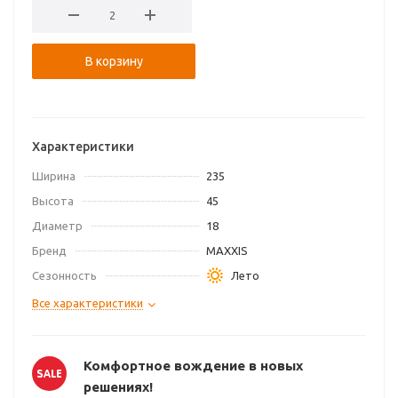
об оплате Плайтом
В корзину
Остались вопросы?
25
8 800 302-02-51
Характеристики
plait.ru
раз в 2
Ширина
недели
235
Высота
45
Диаметр
18
Бренд
MAXXIS
Сезонность
Лето
Все характеристики
Комфортное вождение в новых
решениях!