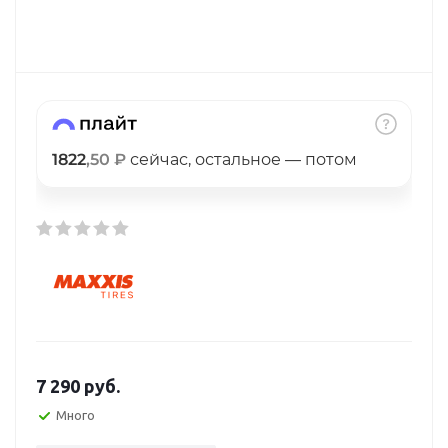
Добавляйте товары
в корзину
Оплачивайте сегодня только
25
% картой любого банка
1822
,50 ₽
сейчас, остальное — потом
Получайте товар
выбранный способом
Оставшиеся
75
% будут
списываться
с вашей карты
по
25
%
каждые 2 недели
7 290
руб.
Много
Подробнее