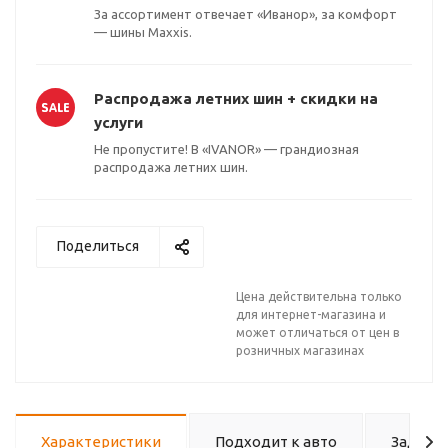
За ассортимент отвечает «Иванор», за комфорт
— шины Maxxis.
Распродажа летних шин + скидки на
услуги
Не пропустите! В «IVANOR» — грандиозная
раз в 2 недели
распродажа летних шин.
Поделиться
Цена действительна только
для интернет-магазина и
может отличаться от цен в
розничных магазинах
Характеристики
Подходит к авто
Задать