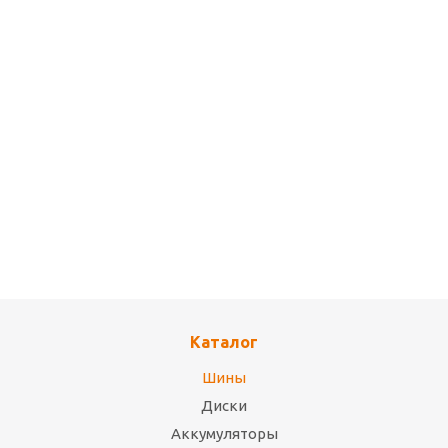
Летняя шина 235/45 R18 WESTLAKE Z-107 98W XL
Много
Подробнее
Каталог
Шины
Диски
Аккумуляторы