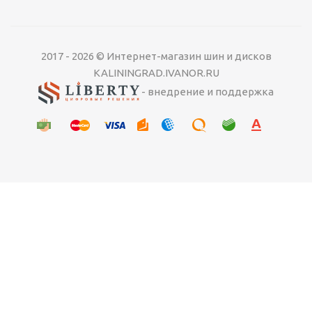
Достаточно
2017 - 2026 © Интернет-магазин шин и дисков
KALININGRAD.IVANOR.RU
Подробнее
- внедрение и поддержка
РЕКОМЕНДУЕМ
Летняя шина 235/45 R18 Maxxis VS6 98Y XL
Много