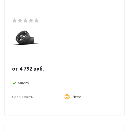
от
4 792
руб.
Много
Сезонность
Лето