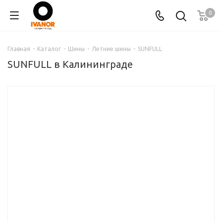
0
Главная
-
Каталог
-
Шины
-
Летние шины
-
SUNFULL
SUNFULL в Калининграде