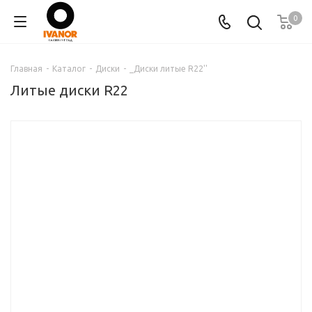
0
Главная
-
Каталог
-
Диски
-
_Диски литые R22''
Литые диски R22