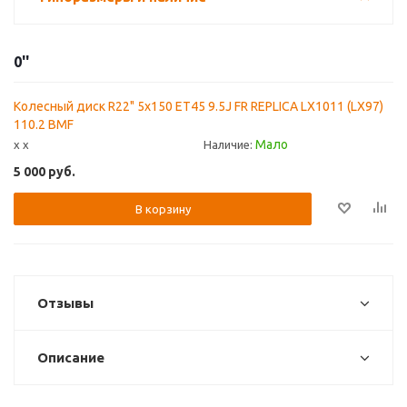
0''
Колесный диск R22" 5x150 ET45 9.5J FR REPLICA LX1011 (LX97)
110.2 BMF
Мало
x x
Наличие:
5 000
руб.
В корзину
Отзывы
Описание