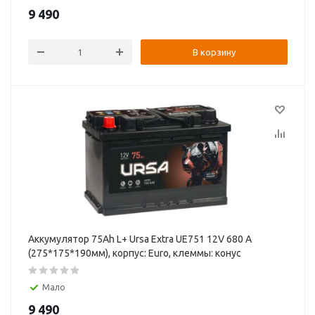
9 490
В корзину
Аккумулятор 75Ah L+ Ursa Extra UE751 12V 680 А
(275*175*190мм), корпус: Euro, клеммы: конуc
Мало
9 490