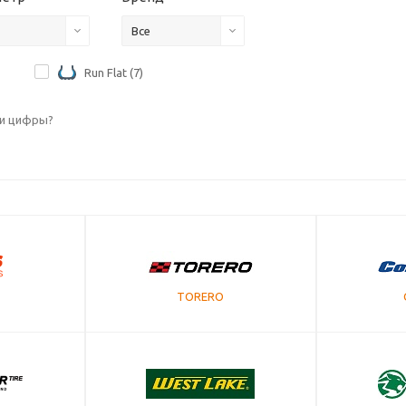
Все
Run Flat (
7
)
ти цифры?
TORERO