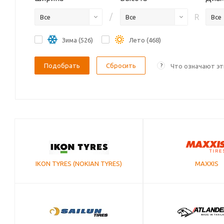
/
R
Все
Все
Все
Зима (
526
)
Лето (
468
)
Сбросить
?
Что означают э
IKON TYRES (NOKIAN TYRES)
MAXXIS