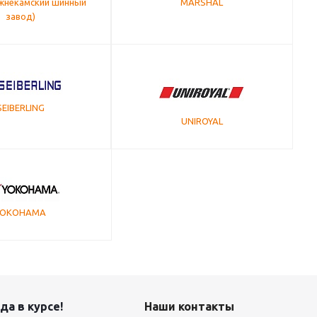
жнекамский шинный
MARSHAL
завод)
SEIBERLING
UNIROYAL
YOKOHAMA
да в курсе!
Наши контакты