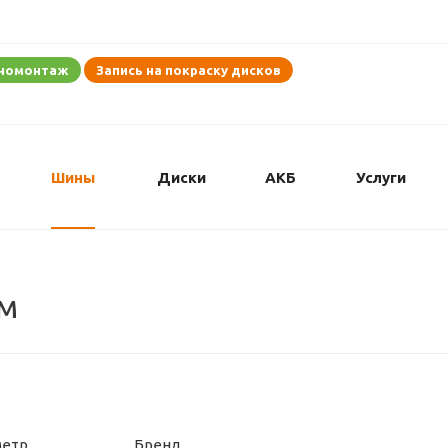
иномонтаж
Запись на покраску дисков
Шины
Диски
АКБ
Услуги
м
метр
Бренд