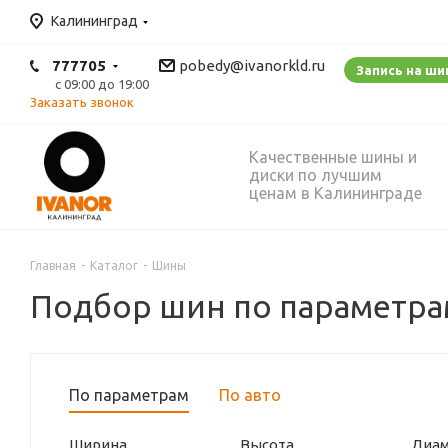
Калининград
777705
pobedy@ivanorkld.ru
Запись на ш
с 09:00 до 19:00
Заказать звонок
Качественные шины и
диски по лучшим
ценам в Калининграде
Главная
-
Каталог
-
Шины
Подбор шин по параметра
По параметрам
По авто
Ширина
Высота
Диа