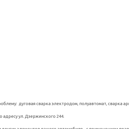
блему: дуговая сварка электродом, полуавтомат, сварка арг
 адресу ул. Дзержинского 244.
и других элементов вашего автомобиля - с применением пра