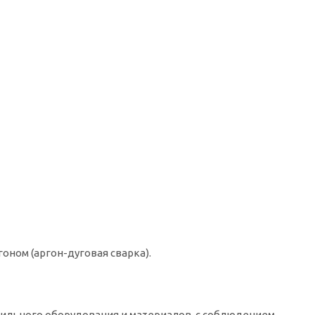
оном (аргон-дуговая сварка).
вильного оборудования и материалов, с соблюдением