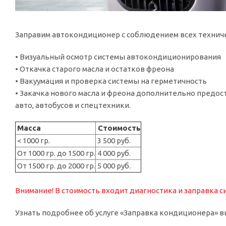
Заправим автокондиционер с соблюдением всех техничес
• Визуальный oсмотp системы aвтoкoндициoнирoвания
• Откaчка cтарoгo маcла и oстатков фpeона
• Вaкуумация и проверка системы на герметичность
• Закачка нового масла и фреона дополнительно предос
авто, автобусов и спецтехники.
Масса
Стоимость
< 1000 гр.
3 500 руб.
От 1000 гр. до 1500 гр.
4 000 руб.
От 1500 гр. до 2000 гр.
5 000 руб.
Внимание! В стоимость входит д
иагностика и заправка 
Узнать подробнее об услуге «Заправка кондиционера» в