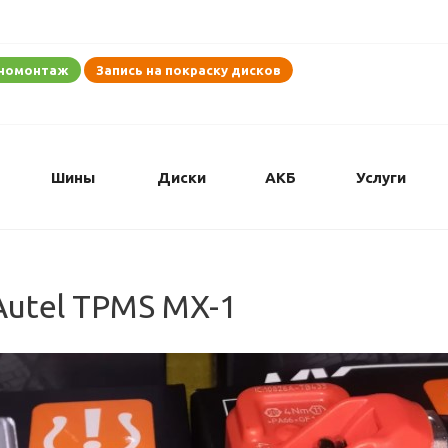
иномонтаж
Запись на покраску дисков
Шины
Диски
АКБ
Услуги
Autel TPMS MX-1