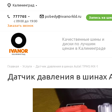
Калининград
777705
pobedy@ivanorkld.ru
Запись на ш
с 09:00 до 19:00
Заказать звонок
Качественные шины и
диски по лучшим
ценам в Калининграде
Главная
-
Услуги
-
Датчик давления в шинах Autel TPMS MX-1
Датчик давления в шинах 