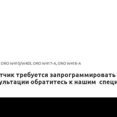
-A, ORO W410/W403, ORO W417-A, ORO W418-A
чик требуется запрограммировать 
ультации обратитесь к нашим спец