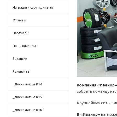
Награды и сертификаты
Отзывы
Партнеры
Наши клиенты
Вакансии
Реквизиты
_Диски литые R14''
Компания «Иванор»
собрать команду на
_Диски литые R15''
Крупнейшая сеть ши
_Диски литые R16''
В «Иванор»
вы может