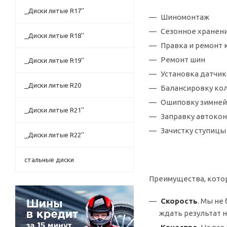
_Диски литые R17''
Шиномонтаж
Сезонное хранен
_Диски литые R18''
Правка и ремонт 
Ремонт шин
_Диски литые R19''
Установка датчик
_Диски литые R20
Балансировку ко
Ошиповку зимней
_Диски литые R21''
Заправку автоко
Зачистку ступицы 
_Диски литые R22''
стальные диски
Преимущества, кото
Скорость
. Мы не
ждать результат 