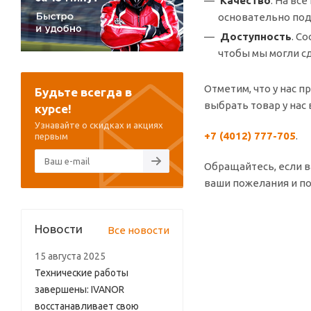
Качество
. На вс
основательно под
Доступность
. С
чтобы мы могли с
Отметим, что у нас 
Будьте всегда в
выбрать товар у нас
курсе!
Узнавайте о скидках и акциях
+7 (4012) 777-705
.
первым
Обращайтесь, если в
ваши пожелания и по
Новости
Все новости
15 августа 2025
Технические работы
завершены: IVANOR
восстанавливает свою