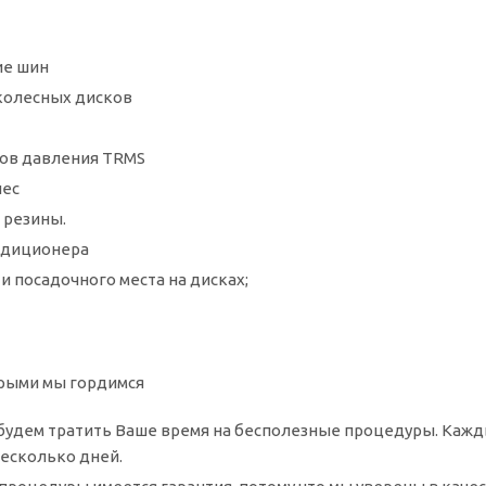
ие шин
колесных дисков
ов давления TRMS
лес
 резины.
ндиционера
и посадочного места на дисках;
рыми мы гордимся
 будем тратить Ваше время на бесполезные процедуры. Кажд
несколько дней.