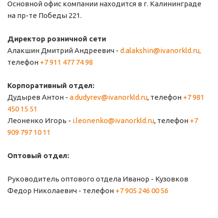
Основной офис компании находится в г. Калининграде
на пр-те Победы 221.
Директор розничной сети
Алакшин Дмитрий Андреевич -
d.alakshin@ivanorkld.ru,
телефон
+7 911 477 74 98
Корпоративный отдел:
Дудырев Антон -
a.dudyrev@ivanorkld.ru
, телефон
+7 981
450 15 51
Леоненко Игорь -
i.leonenko@ivanorkld.ru
, телефон
+7
909 797 10 11
Оптовый отдел:
Руководитель оптового отдела Иванор - Кузовков
Федор Николаевич - телефон
+7 905 246 00 56