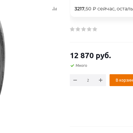
3217
,50 ₽
сейчас, остал
График платежей
Сегодня
25
%
12 870
руб.
Много
Добавляйте товары
в корзину
В корзин
Оплачивайте сегодня только
25
% картой любого банка
Получайте товар
выбранный способом