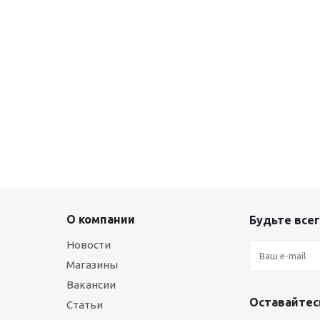
я шина 255/55 R18 Maxxis VS5 SUV 109Y XL
ого
ОМЕНДУЕМ
О компании
Будьте всег
Новости
Магазины
Вакансии
Оставайтесь
Статьи
я шина 255/55 R18 Maxxis AT771 109H