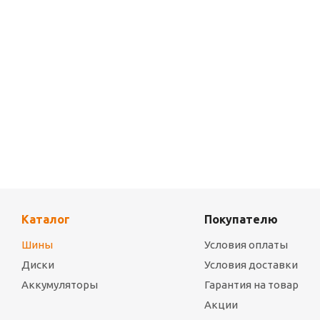
Летняя шина 255/55 R18 Maxxis HP-M3 109V XL
Летня
Много
Мн
РЕКОМЕНДУЕМ
РЕК
Каталог
Покупателю
Шины
Условия оплаты
Диски
Условия доставки
Аккумуляторы
Гарантия на товар
Акции
Летняя шина 255/55 R19 Maxxis HP-M3 111V XL
Летня