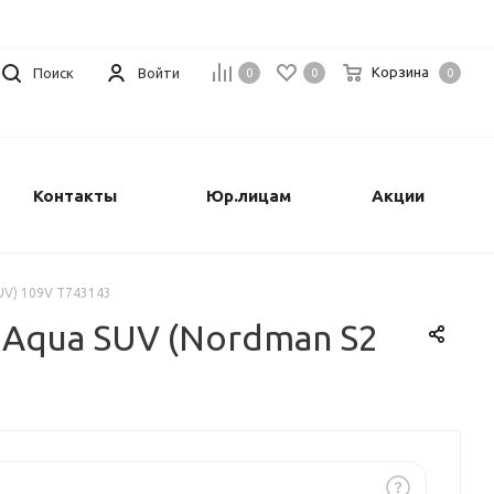
Корзина
Поиск
Войти
0
0
0
Контакты
Юр.лицам
Акции
Закрыть
UV) 109V T743143
 Aqua SUV (Nordman S2