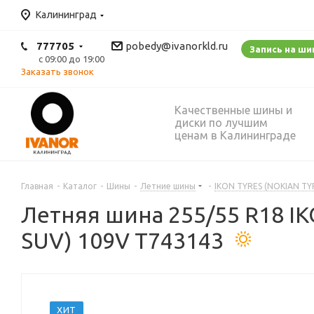
Калининград
777705
pobedy@ivanorkld.ru
Запись на ш
с 09:00 до 19:00
Заказать звонок
Качественные шины и
диски по лучшим
ценам в Калининграде
Главная
-
Каталог
-
Шины
-
Летние шины
-
IKON TYRES (NOKIAN TY
Летняя шина 255/55 R18 IK
SUV) 109V T743143
ХИТ