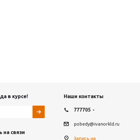
да в курсе!
Наши контакты
777705
pobedy@ivanorkld.ru
 на связи
Запись на