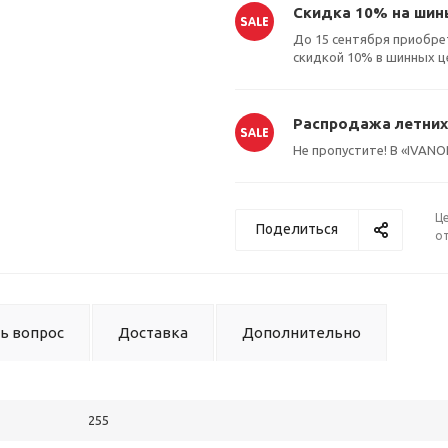
Скидка 10% на шины 
До 15 сентября приобрета
Оставшиеся
75
% будут
списываться
скидкой 10% в шинных ц
с вашей карты
по
25
%
каждые 2 недели
Распродажа летних 
Не пропустите! В «IVAN
Подробнее
об оплате Плайтом
Ц
Поделиться
от
25
раз в 2
Остались вопросы?
недели
ь вопрос
Доставка
Дополнительно
8 800 302-02-51
plait.ru
255