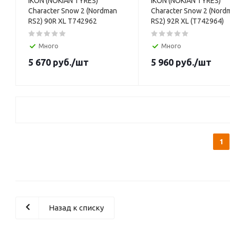
IKON (NOKIAN TYRES)
IKON (NOKIAN TYRES)
Character Snow 2 (Nordman
Character Snow 2 (Nord
RS2) 90R XL T742962
RS2) 92R XL (T742964)
Много
Много
5 670
руб.
/шт
5 960
руб.
/шт
1
Назад к списку