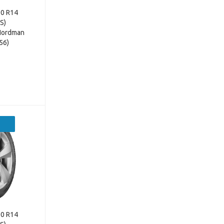
0 R14
S)
(Nordman
56)
0 R14