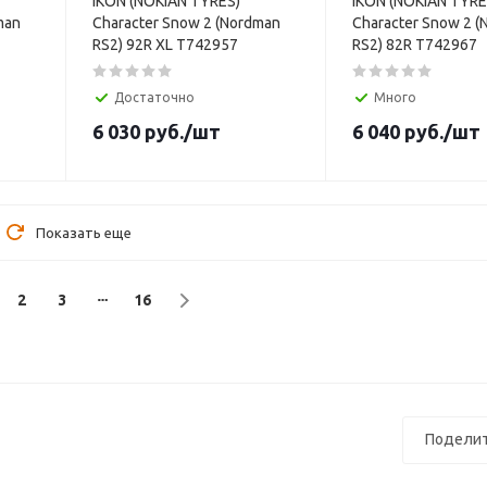
IKON (NOKIAN TYRES)
IKON (NOKIAN TYRE
man
Character Snow 2 (Nordman
Character Snow 2 
RS2) 92R XL T742957
RS2) 82R T742967
Достаточно
Много
6 030
руб.
/шт
6 040
руб.
/шт
Показать еще
2
3
16
Поделит