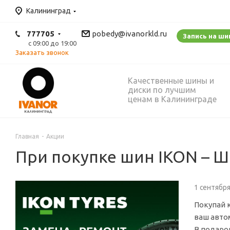
Калининград
777705
pobedy@ivanorkld.ru
Запись на ш
с 09:00 до 19:00
Заказать звонок
Качественные шины и
диски по лучшим
ценам в Калининграде
Главная
-
Акции
При покупке шин IKON –
1 сентябр
Покупай 
ваш авто
В подаро