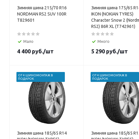
Зимняя шина 215/70 R16
Зимняя шина 175/65 R1
NORDMAN RS2 SUV 100R
IKON (NOKIAN TYRES)
T829601
Character Snow 2 (Nord
RS2) 86R XL (T742961)
Мало
Много
4 400
руб.
/шт
5 290
руб.
/шт
ОТ 4 ШИНОМОНТАЖ В
ОТ 4 ШИНОМОНТАЖ В
ПОДАРОК
ПОДАРОК
Зимняя шина 185/65 R14
Зимняя шина 185/65 R1