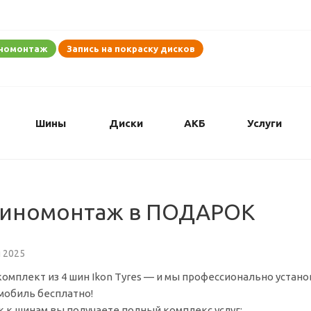
иномонтаж
Запись на покраску дисков
Шины
Диски
АКБ
Услуги
 Шиномонтаж в ПОДАРОК
я 2025
комплект из 4 шин Ikon Tyres — и мы профессионально устано
мобиль бесплатно!
к к шинам вы получаете полный комплекс услуг: