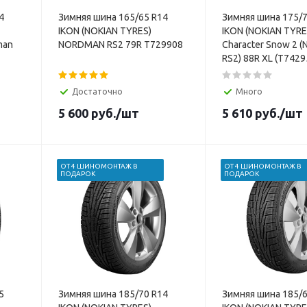
4
Зимняя шина 165/65 R14
Зимняя шина 175/7
IKON (NOKIAN TYRES)
IKON (NOKIAN TYRE
man
NORDMAN RS2 79R T729908
Character Snow 2 
RS2) 88R XL (T7429
Достаточно
Много
5 600
руб.
/шт
5 610
руб.
/шт
ОТ 4 ШИНОМОНТАЖ В
ОТ 4 ШИНОМОНТАЖ В
ПОДАРОК
ПОДАРОК
5
Зимняя шина 185/70 R14
Зимняя шина 185/6