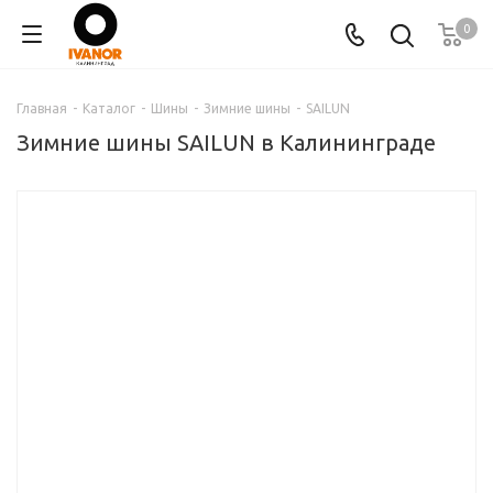
0
Главная
-
Каталог
-
Шины
-
Зимние шины
-
SAILUN
Зимние шины SAILUN в Калининграде